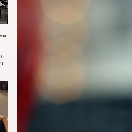
 wer
ir
 10 –