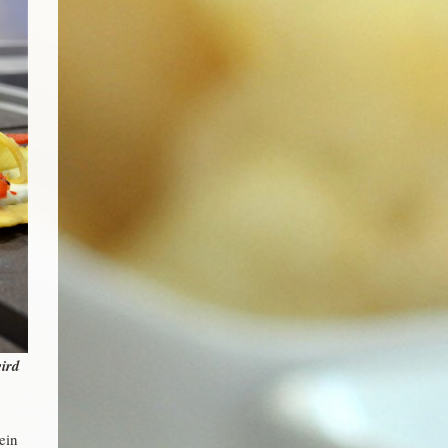
ird
ein