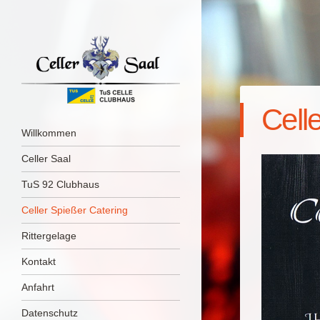
Cell
Menü
Zum Inhalt springen
Willkommen
Celler Saal
TuS 92 Clubhaus
Celler Spießer Catering
Rittergelage
Kontakt
Anfahrt
Datenschutz