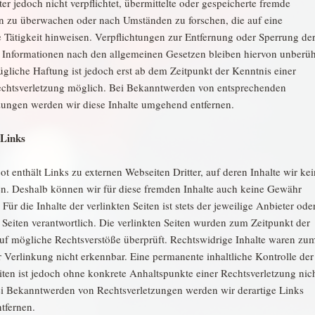
er jedoch nicht verpflichtet, übermittelte oder gespeicherte fremde
n zu überwachen oder nach Umständen zu forschen, die auf eine
e Tätigkeit hinweisen. Verpflichtungen zur Entfernung oder Sperrung de
Informationen nach den allgemeinen Gesetzen bleiben hiervon unberüh
ügliche Haftung ist jedoch erst ab dem Zeitpunkt der Kenntnis einer
chtsverletzung möglich. Bei Bekanntwerden von entsprechenden
zungen werden wir diese Inhalte umgehend entfernen.
 Links
t enthält Links zu externen Webseiten Dritter, auf deren Inhalte wir ke
en. Deshalb können wir für diese fremden Inhalte auch keine Gewähr
ür die Inhalte der verlinkten Seiten ist stets der jeweilige Anbieter ode
 Seiten verantwortlich. Die verlinkten Seiten wurden zum Zeitpunkt der
uf mögliche Rechtsverstöße überprüft. Rechtswidrige Inhalte waren zu
r Verlinkung nicht erkennbar. Eine permanente inhaltliche Kontrolle der
eiten ist jedoch ohne konkrete Anhaltspunkte einer Rechtsverletzung nic
i Bekanntwerden von Rechtsverletzungen werden wir derartige Links
tfernen.