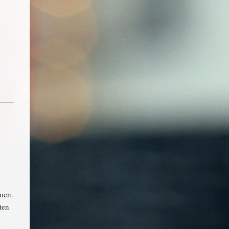
men.
ten