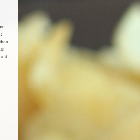
gen
de
ichen
te
 auf