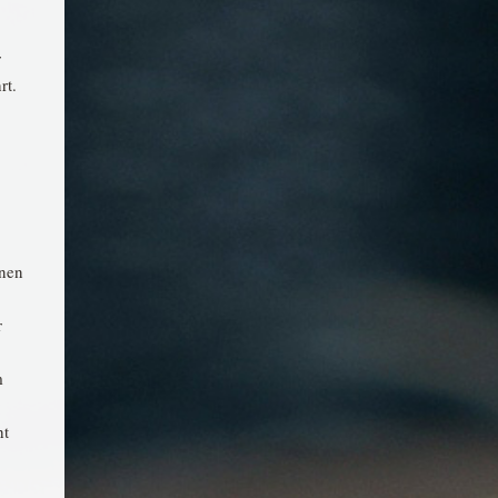
r
rt.
inen
r
m
ht