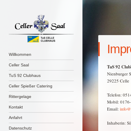
Imp
Menü
Zum Inhalt springen
Willkommen
Celler Saal
TuS 92 Clubh
Nienburger S
TuS 92 Clubhaus
29225 Celle
Celler Spießer Catering
Telefon: 051
Rittergelage
Mobil: 0176
Kontakt
Email:
info@c
Anfahrt
Inhaberin: S
Datenschutz