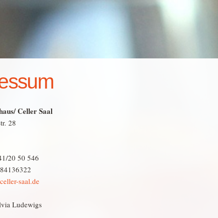
ressum
aus/ Celler Saal
tr. 28
41/20 50 546
-84136322
eller-saal.de
ilvia Ludewigs