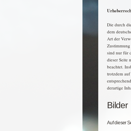
Urheberrech
Die durch die
dem deutsche
Art der Verw
Zustimmung d
sind nur für 
dieser Seite 
beachtet. Ins
trotzdem auf
entsprechend
derartige In
Bilder
Auf dieser S