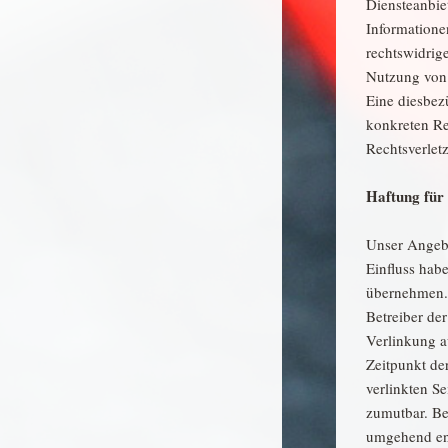
Diensteanbiet
Informatione
rechtswidrig
Nutzung von 
Eine diesbez
konkreten Re
Rechtsverlet
Haftung für
Unser Angebo
Einfluss hab
übernehmen. F
Betreiber der
Verlinkung a
Zeitpunkt de
verlinkten S
zumutbar. Be
umgehend en